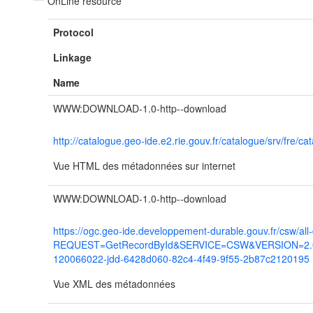
OnLine resource
Protocol
Linkage
Name
WWW:DOWNLOAD-1.0-http--download
http://catalogue.geo-ide.e2.rie.gouv.fr/catalogue/srv/fr
Vue HTML des métadonnées sur internet
WWW:DOWNLOAD-1.0-http--download
https://ogc.geo-ide.developpement-durable.gouv.fr/csw/all
REQUEST=GetRecordById&SERVICE=CSW&VERSION=2.0.2
120066022-jdd-6428d060-82c4-4f49-9f55-2b87c2120195
Vue XML des métadonnées