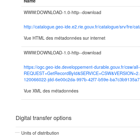
Name
WWW:DOWNLOAD-1.0-http--download
http://catalogue.geo-ide.e2.rie.gouv.fr/catalogue/srv/f
Vue HTML des métadonnées sur internet
WWW:DOWNLOAD-1.0-http--download
https://ogc.geo-ide.developpement-durable.gouv.fr/csw/all
REQUEST=GetRecordById&SERVICE=CSW&VERSION=2.0.2
120066022-jdd-6e00c2da-997b-42f7-b59e-ba7c3b9135a7
Vue XML des métadonnées
Digital transfer options
Units of distribution