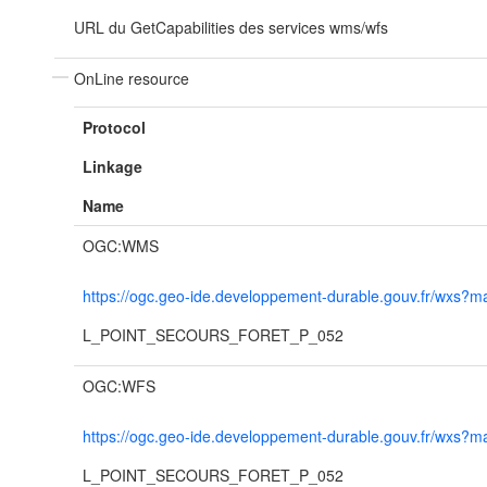
URL du GetCapabilities des services wms/wfs
OnLine resource
Protocol
Linkage
Name
OGC:WMS
https://ogc.geo-ide.developpement-durable.gouv.fr/wx
L_POINT_SECOURS_FORET_P_052
OGC:WFS
https://ogc.geo-ide.developpement-durable.gouv.fr/wx
L_POINT_SECOURS_FORET_P_052