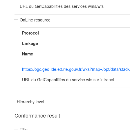
URL du GetCapabilities des services wms/wfs
OnLine resource
Protocol
Linkage
Name
https://ogc.geo-ide.e2.rie.gouv.fr/wxs?map=/opt/data/
URL du GetCapabilities du service wfs sur intranet
Hierarchy level
Conformance result
Title