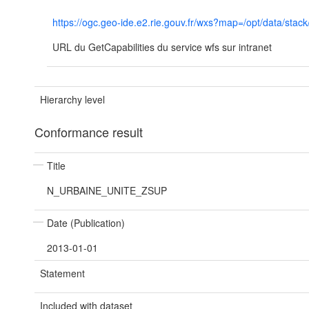
https://ogc.geo-ide.e2.rie.gouv.fr/wxs?map=/opt/data/
URL du GetCapabilities du service wfs sur intranet
Hierarchy level
Conformance result
Title
N_URBAINE_UNITE_ZSUP
Date (Publication)
2013-01-01
Statement
Included with dataset