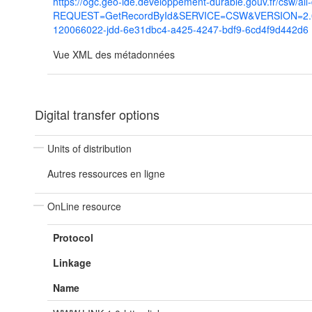
https://ogc.geo-ide.developpement-durable.gouv.fr/csw/all
REQUEST=GetRecordById&SERVICE=CSW&VERSION=2.0.2
120066022-jdd-6e31dbc4-a425-4247-bdf9-6cd4f9d442d6
Vue XML des métadonnées
Digital transfer options
Units of distribution
Autres ressources en ligne
OnLine resource
Protocol
Linkage
Name