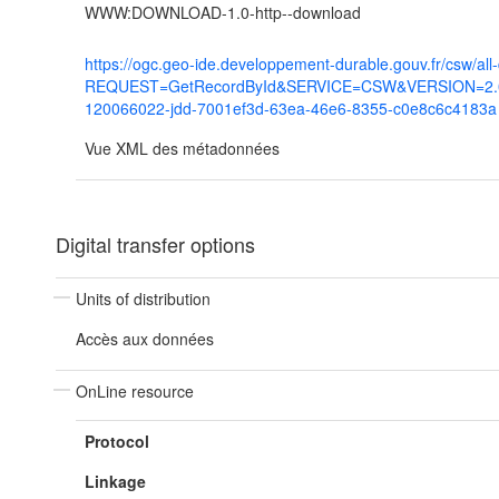
WWW:DOWNLOAD-1.0-http--download
https://ogc.geo-ide.developpement-durable.gouv.fr/csw/all
REQUEST=GetRecordById&SERVICE=CSW&VERSION=2.0.2
120066022-jdd-7001ef3d-63ea-46e6-8355-c0e8c6c4183a
Vue XML des métadonnées
Digital transfer options
Units of distribution
Accès aux données
OnLine resource
Protocol
Linkage