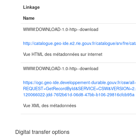
Linkage
Name
WWW:DOWNLOAD-1.0-http--download
http://catalogue.geo-ide.e2.rie.gouv.fr/catalogue/srv/fr
Vue HTML des métadonnées sur internet
WWW:DOWNLOAD-1.0-http--download
https://ogc.geo-ide.developpement-durable.gouv.fr/csw/all
REQUEST=GetRecordById&SERVICE=CSW&VERSION=2.0.2
120066022-jdd-76f2b61d-06d8-47bb-b106-29816cfcb95a
Vue XML des métadonnées
Digital transfer options