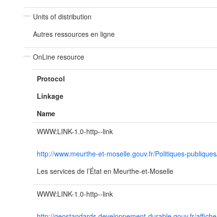
Units of distribution
Autres ressources en ligne
OnLine resource
Protocol
Linkage
Name
WWW:LINK-1.0-http--link
http://www.meurthe-et-moselle.gouv.fr/Politiques-publique
Les services de l’État en Meurthe-et-Moselle
WWW:LINK-1.0-http--link
http://geostandards.developpement-durable.gouv.fr/