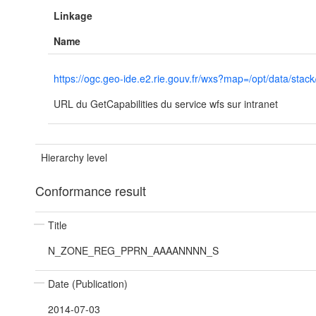
Linkage
Name
https://ogc.geo-ide.e2.rie.gouv.fr/wxs?map=/opt/data/
URL du GetCapabilities du service wfs sur intranet
Hierarchy level
Conformance result
Title
N_ZONE_REG_PPRN_AAAANNNN_S
Date (Publication)
2014-07-03