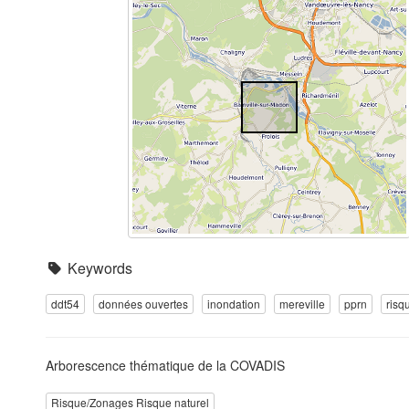
Keywords
ddt54
données ouvertes
inondation
mereville
pprn
risq
Arborescence thématique de la COVADIS
Risque/Zonages Risque naturel