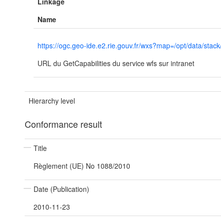
Linkage
Name
https://ogc.geo-ide.e2.rie.gouv.fr/wxs?map=/opt/data/
URL du GetCapabilities du service wfs sur intranet
Hierarchy level
Conformance result
Title
Règlement (UE) No 1088/2010
Date (Publication)
2010-11-23