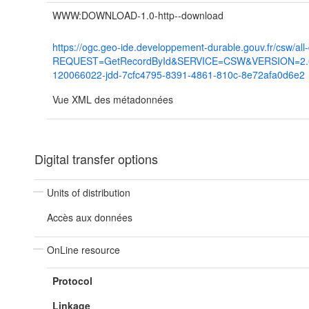
WWW:DOWNLOAD-1.0-http--download
https://ogc.geo-ide.developpement-durable.gouv.fr/csw/all
REQUEST=GetRecordById&SERVICE=CSW&VERSION=2.0.2
120066022-jdd-7cfc4795-8391-4861-810c-8e72afa0d6e2
Vue XML des métadonnées
Digital transfer options
Units of distribution
Accès aux données
OnLine resource
Protocol
Linkage