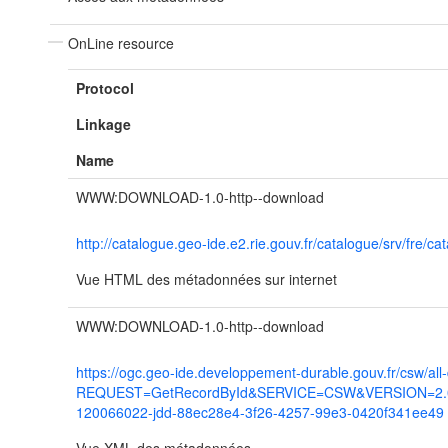
OnLine resource
Protocol
Linkage
Name
WWW:DOWNLOAD-1.0-http--download
http://catalogue.geo-ide.e2.rie.gouv.fr/catalogue/srv/fr
Vue HTML des métadonnées sur internet
WWW:DOWNLOAD-1.0-http--download
https://ogc.geo-ide.developpement-durable.gouv.fr/csw/all
REQUEST=GetRecordById&SERVICE=CSW&VERSION=2.0.2
120066022-jdd-88ec28e4-3f26-4257-99e3-0420f341ee49