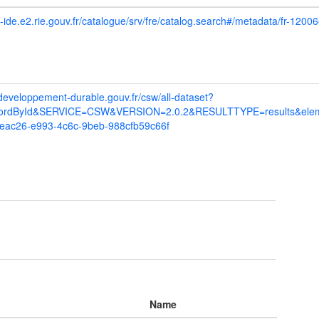
o-ide.e2.rie.gouv.fr/catalogue/srv/fre/catalog.search#/metadata/fr-1
.developpement-durable.gouv.fr/csw/all-dataset?
rdById&SERVICE=CSW&VERSION=2.0.2&RESULTTYPE=results&eleme
eac26-e993-4c6c-9beb-988cfb59c66f
Name