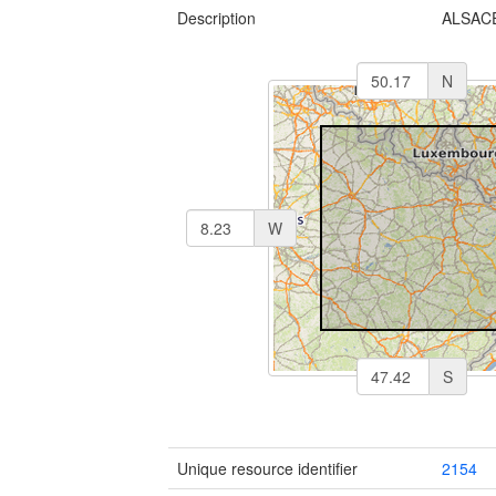
Description
ALSACE
N
W
S
Unique resource identifier
2154