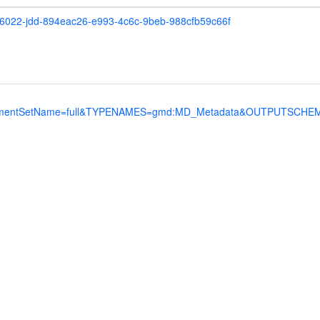
20066022-jdd-894eac26-e993-4c6c-9beb-988cfb59c66f
ntSetName=full&TYPENAMES=gmd:MD_Metadata&OUTPUTSCHEMA=htt