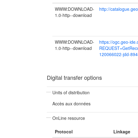
WWW:DOWNLOAD-
http://catalogue.ge
1.0-http--download
WWW:DOWNLOAD-
https://ogc.geo-ide
1.0-http--download
REQUEST=GetReco
120066022-jdd-894
Digital transfer options
Units of distribution
Accès aux données
OnLine resource
Protocol
Linkage