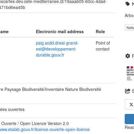
descartes-dev.cete-mediterranee.i2/19aaab05-60cc-4dad-
471bd6ea45b
Arbo
Natu
name
Electronic mail address
Role
psig.scdd.dreal-grand-
Point of
est@developpement-
contact
durable.gouv.fr
e Paysage Biodiversité/Inventaire Nature Biodiversité
ées ouvertes
 Ouverte / Open Licence Version 2.0
Read
/www.etalab.gouv.fr/licence-ouverte-open-licence