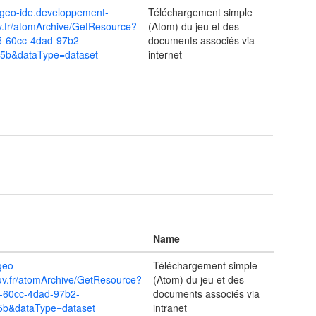
m.geo-ide.developpement-
Téléchargement simple
v.fr/atomArchive/GetResource?
(Atom) du jeu et des
5-60cc-4dad-97b2-
documents associés via
5b&dataType=dataset
internet
Name
geo-
Téléchargement simple
ouv.fr/atomArchive/GetResource?
(Atom) du jeu et des
-60cc-4dad-97b2-
documents associés via
b&dataType=dataset
intranet