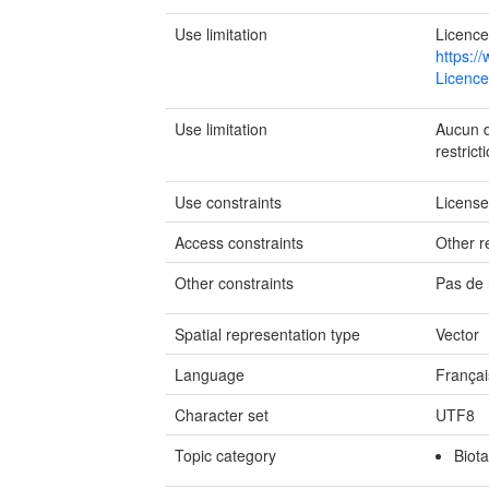
Use limitation
Licence
https:/
Licence
Use limitation
Aucun de
restrict
Use constraints
Licens
Access constraints
Other re
Other constraints
Pas de 
Spatial representation type
Vector
Language
Françai
Character set
UTF8
Topic category
Biota