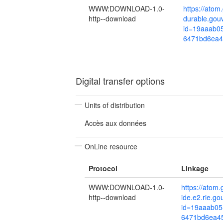
WWW:DOWNLOAD-1.0-
https://ato
http--download
durable.gou
id=19aaab0
6471bd6ea4
Digital transfer options
Units of distribution
Accès aux données
OnLine resource
Protocol
Linkage
WWW:DOWNLOAD-1.0-
https://atom.
http--download
ide.e2.rie.g
id=19aaab05
6471bd6ea45