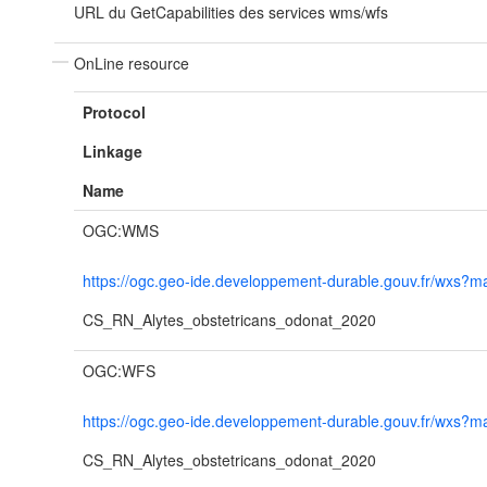
URL du GetCapabilities des services wms/wfs
OnLine resource
Protocol
Linkage
Name
OGC:WMS
https://ogc.geo-ide.developpement-durable.gouv.fr/wx
CS_RN_Alytes_obstetricans_odonat_2020
OGC:WFS
https://ogc.geo-ide.developpement-durable.gouv.fr/wx
CS_RN_Alytes_obstetricans_odonat_2020