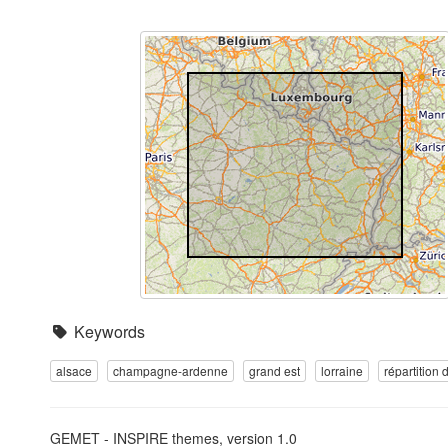
Keywords
alsace
champagne-ardenne
grand est
lorraine
répartition
GEMET - INSPIRE themes, version 1.0