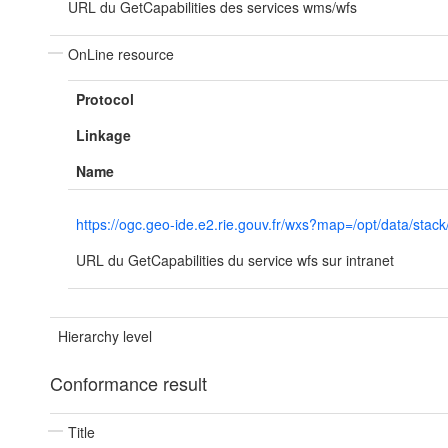
URL du GetCapabilities des services wms/wfs
OnLine resource
Protocol
Linkage
Name
https://ogc.geo-ide.e2.rie.gouv.fr/wxs?map=/opt/data
URL du GetCapabilities du service wfs sur intranet
Hierarchy level
Conformance result
Title