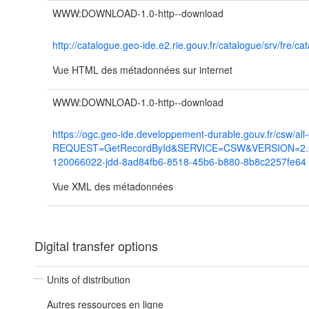
WWW:DOWNLOAD-1.0-http--download
http://catalogue.geo-ide.e2.rie.gouv.fr/catalogue/srv/fr
Vue HTML des métadonnées sur internet
WWW:DOWNLOAD-1.0-http--download
https://ogc.geo-ide.developpement-durable.gouv.fr/csw/all
REQUEST=GetRecordById&SERVICE=CSW&VERSION=2.0.2
120066022-jdd-8ad84fb6-8518-45b6-b880-8b8c2257fe64
Vue XML des métadonnées
Digital transfer options
Units of distribution
Autres ressources en ligne