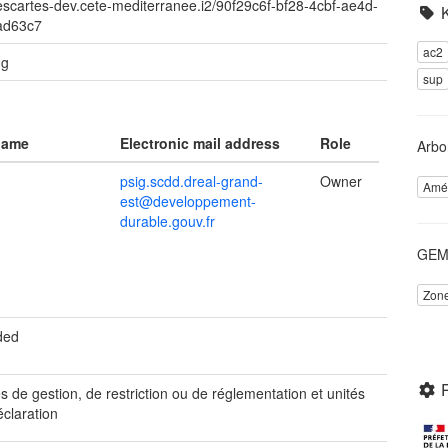
descartes-dev.cete-mediterranee.i2/90f29c6f-bf28-4cbf-ae4d-
ad63c7
ac2
ng
sup
name
Electronic mail address
Role
Arbo
psig.scdd.dreal-grand-
Owner
Amén
est@developpement-
durable.gouv.fr
GEME
Zone
ded
 de gestion, de restriction ou de réglementation et unités
éclaration