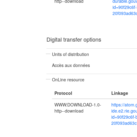
http--download
durable.gou
id=90f29c6f
20f093ad63
Digital transfer options
Units of distribution
Accès aux données
OnLine resource
Protocol
Linkage
WWW:DOWNLOAD-1.0-
https://atom.
http--download
ide.e2.rie.g
id=90f29c6f-
20f093ad63c