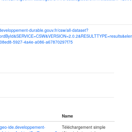
.developpement-durable.gouv.fr/csw/all-dataset?
rdById&SERVICE=CSW&VERSION=2.0.2&RESULTTYPE=results&eleme
a08ed8-5927-4a4e-a086-a67870297f75
Name
m.geo-ide.developpement-
Téléchargement simple