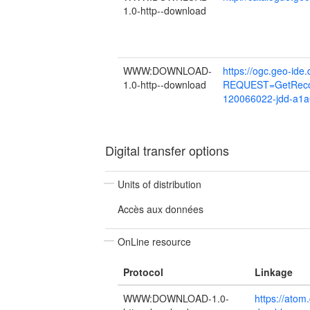
1.0-http--download
WWW:DOWNLOAD-
https://ogc.geo-ide
1.0-http--download
REQUEST=GetReco
120066022-jdd-a1
Digital transfer options
Units of distribution
Accès aux données
OnLine resource
Protocol
Linkage
WWW:DOWNLOAD-1.0-
https://ato