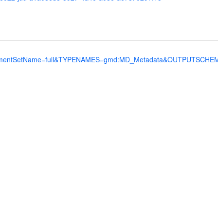
ntSetName=full&TYPENAMES=gmd:MD_Metadata&OUTPUTSCHEMA=htt