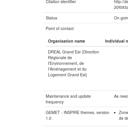
Citation identifier
http://
20f093
Status
On goi
Point of contact
Organisation name
Individual 
DREAL Grand Est (Direction
Régionale de
l'Environnement, de
l'Aménagement et du
Logement Grand Est)
Maintenance and update
As nee
frequency
GEMET - INSPIRE themes, version
Zones
1.0
de d