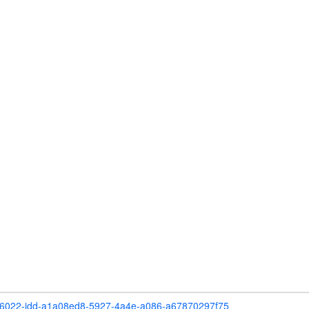
120066022-jdd-a1a08ed8-5927-4a4e-a086-a67870297f75