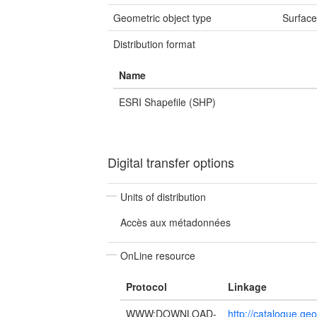
Geometric object type
Surfac
Distribution format
Name
ESRI Shapefile (SHP)
Digital transfer options
Units of distribution
Accès aux métadonnées
OnLine resource
Protocol
Linkage
WWW:DOWNLOAD-
http://catalogue.g