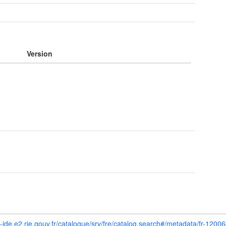
e
Version
eo-ide.e2.rie.gouv.fr/catalogue/srv/fre/catalog.search#/metadata/fr-