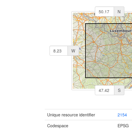
N
W
S
Unique resource identifier
2154
Codespace
EPSG