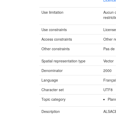
Licence
Use limitation
Aucun de
restrict
Use constraints
Licens
Access constraints
Other re
Other constraints
Pas de 
Spatial representation type
Vector
Denominator
2000
Language
Françai
Character set
UTF8
Topic category
Plan
Description
ALSACE