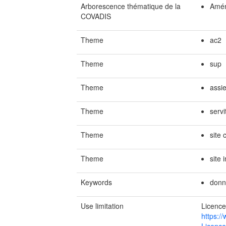
Arborescence thématique de la
Amén
COVADIS
Theme
ac2
Theme
sup
Theme
assie
Theme
serv
Theme
site 
Theme
site i
Keywords
donn
Use limitation
Licence
https:/