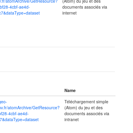
v.fr/atomArchive/GetResource?
(Atom) du jeu et des
-bf28-4cbf-ae4d-
documents associés via
c7&dataType=dataset
internet
Name
geo-
Téléchargement simple
ouv.fr/atomArchive/GetResource?
(Atom) du jeu et des
bf28-4cbf-ae4d-
documents associés via
7&dataType=dataset
intranet