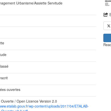
agement Urbanisme/Assiette Servitude
tte
Read
itude
classé
nscrit
ées ouvertes
 Ouverte / Open Licence Version 2.0
/www.etalab.gouv.fr/wp-content/uploads/2017/04/ETALAB-