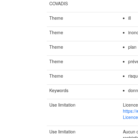
COVADIS
Theme
ill
Theme
inon
Theme
plan
Theme
prév
Theme
risq
Keywords
donn
Use limitation
Licence
https:/
Licence
Use limitation
Aucun de
restrict