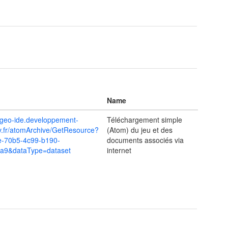
Name
m.geo-ide.developpement-
Téléchargement simple
v.fr/atomArchive/GetResource?
(Atom) du jeu et des
e-70b5-4c99-b190-
documents associés via
a9&dataType=dataset
internet