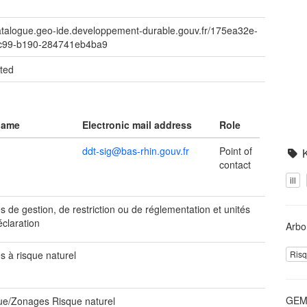
catalogue.geo-ide.developpement-durable.gouv.fr/175ea32e-
c99-b190-284741eb4ba9
ted
name
Electronic mail address
Role
ddt-sig@bas-rhin.gouv.fr
Point of
contact
ill
 de gestion, de restriction ou de réglementation et unités
éclaration
Arbo
s à risque naturel
Risq
GEME
ue/Zonages Risque naturel