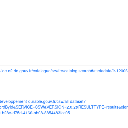
eo-ide.e2.rie.gouv.fr/catalogue/srv/fre/catalog.search#/metadata/fr-
.developpement-durable.gouv.fr/csw/all-dataset?
rdById&SERVICE=CSW&VERSION=2.0.2&RESULTTYPE=results&eleme
b1b28e-d75d-4166-bb08-8854483fcc05