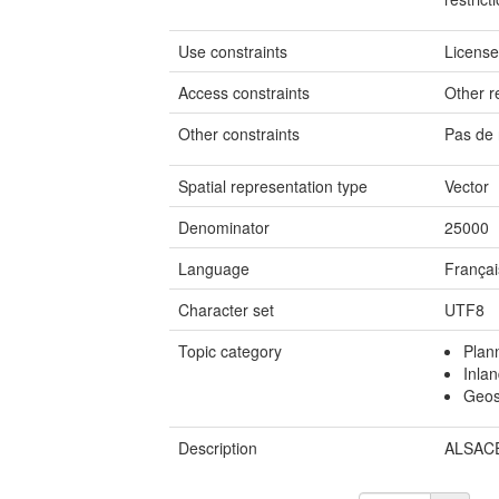
Use constraints
Licens
Access constraints
Other re
Other constraints
Pas de 
Spatial representation type
Vector
Denominator
25000
Language
Françai
Character set
UTF8
Topic category
Plan
Inla
Geosc
Description
ALSACE