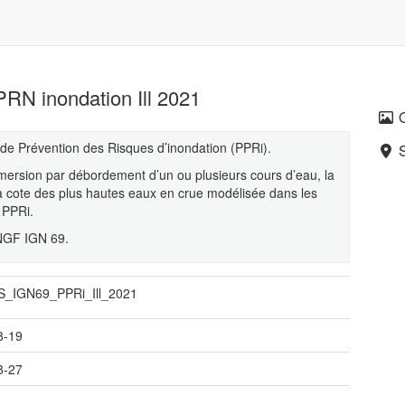
RN inondation Ill 2021
e Prévention des Risques d’inondation (PPRi).
mersion par débordement d’un ou plusieurs cours d’eau, la
 cote des plus hautes eaux en crue modélisée dans les
u PPRi.
 NGF IGN 69.
_IGN69_PPRi_Ill_2021
8-19
8-27