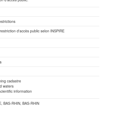
e
strictions
restriction d'accès public selon INSPIRE
s
ning cadastre
nd waters
ientific information
, BAS-RHIN, BAS-RHIN