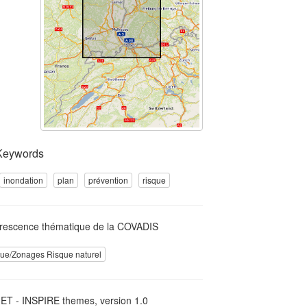
Keywords
inondation
plan
prévention
risque
rescence thématique de la COVADIS
ue/Zonages Risque naturel
T - INSPIRE themes, version 1.0