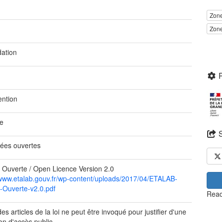
Zone
Zone
dation
ention
ue
ées ouvertes
 Ouverte / Open Licence Version 2.0
/www.etalab.gouv.fr/wp-content/uploads/2017/04/ETALAB-
-Ouverte-v2.0.pdf
Read
s articles de la loi ne peut être invoqué pour justifier d'une
ion d'accès public.