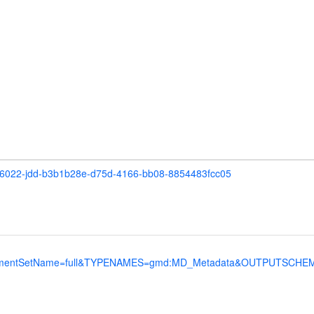
120066022-jdd-b3b1b28e-d75d-4166-bb08-8854483fcc05
ntSetName=full&TYPENAMES=gmd:MD_Metadata&OUTPUTSCHEMA=htt