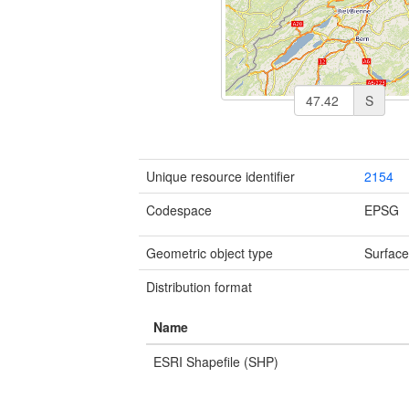
S
Unique resource identifier
2154
Codespace
EPSG
Geometric object type
Surfac
Distribution format
Name
ESRI Shapefile (SHP)