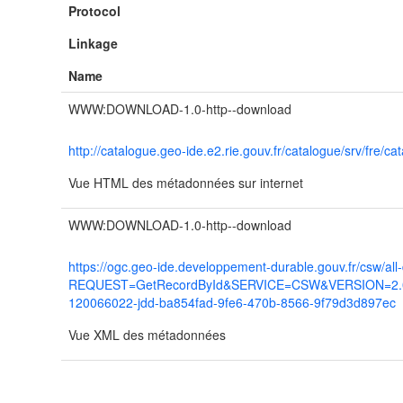
Protocol
Linkage
Name
WWW:DOWNLOAD-1.0-http--download
http://catalogue.geo-ide.e2.rie.gouv.fr/catalogue/srv/fr
Vue HTML des métadonnées sur internet
WWW:DOWNLOAD-1.0-http--download
https://ogc.geo-ide.developpement-durable.gouv.fr/csw/all
REQUEST=GetRecordById&SERVICE=CSW&VERSION=2.0.2
120066022-jdd-ba854fad-9fe6-470b-8566-9f79d3d897ec
Vue XML des métadonnées