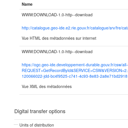
Name
WWW:DOWNLOAD-1.0-http--download
http://catalogue.geo-ide.e2.rie.gouv.fr/catalogue/srv/fr
Vue HTML des métadonnées sur internet
WWW:DOWNLOAD-1.0-http--download
https://ogc.geo-ide.developpement-durable.gouv.fr/csw/all
REQUEST=GetRecordById&SERVICE=CSW&VERSION=2.0.2
120066022-jdd-bc4f9525-c741-4c93-8e83-2a8e71bd2918
Vue XML des métadonnées
Digital transfer options
Units of distribution