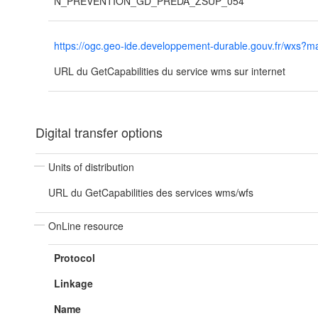
N_PREVENTION_GD_PREDA_ZSUP_054
https://ogc.geo-ide.developpement-durable.gouv.fr/wx
URL du GetCapabilities du service wms sur internet
Digital transfer options
Units of distribution
URL du GetCapabilities des services wms/wfs
OnLine resource
Protocol
Linkage
Name