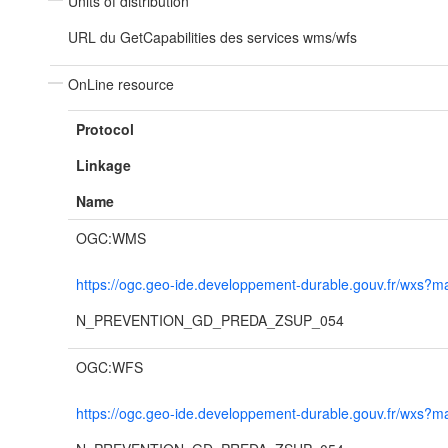
Units of distribution
URL du GetCapabilities des services wms/wfs
OnLine resource
Protocol
Linkage
Name
OGC:WMS
https://ogc.geo-ide.developpement-durable.gouv.fr/wx
N_PREVENTION_GD_PREDA_ZSUP_054
OGC:WFS
https://ogc.geo-ide.developpement-durable.gouv.fr/wx