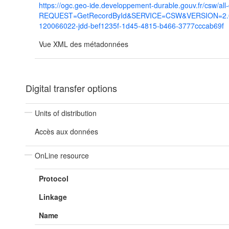
https://ogc.geo-ide.developpement-durable.gouv.fr/csw/all
REQUEST=GetRecordById&SERVICE=CSW&VERSION=2.0.2
120066022-jdd-bef1235f-1d45-4815-b466-3777cccab69f
Vue XML des métadonnées
Digital transfer options
Units of distribution
Accès aux données
OnLine resource
Protocol
Linkage
Name