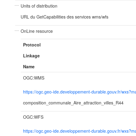
Units of distribution
URL du GetCapabilities des services wms/wfs
OnLine resource
Protocol
Linkage
Name
OGC:WMS
https://ogc.geo-ide.developpement-durable.gouv.fr/wx
composition_communale_Aire_attraction_villes_R44
OGC:WFS
https://ogc.geo-ide.developpement-durable.gouv.fr/wx