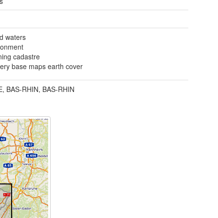
s
nd waters
ronment
ning cadastre
ery base maps earth cover
, BAS-RHIN, BAS-RHIN