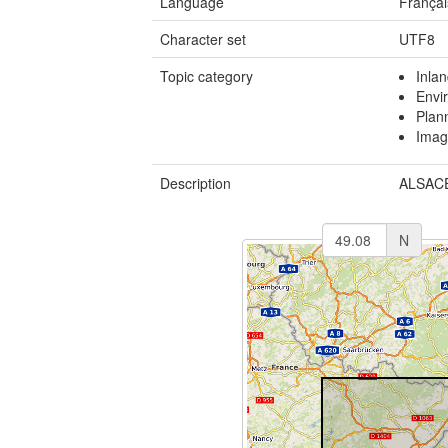
Language
Françai
Character set
UTF8
Topic category
Inla
Envi
Plan
Imag
Description
ALSACE
N