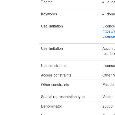
Theme
loi e
Keywords
donn
Use limitation
Licence
https:/
Licence
Use limitation
Aucun de
restrict
Use constraints
Licens
Access constraints
Other re
Other constraints
Pas de 
Spatial representation type
Vector
Denominator
25000