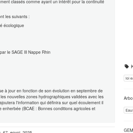
demment classés comme ayant un intérêt pour la continuité
t les suivants :
té écologique
 par le SAGE Ill Nappe Rhin
loi 
ise à jour en fonction de son évolution en septembre de
 les nouvelles zones hydrographiques validées avec les
Arbo
ajoutera l'information qui définira sur quel écoulement il
de enherbée (BCAE : Bonnes conditions agricoles et
Eau/
GEME
u_67_envoi_2025