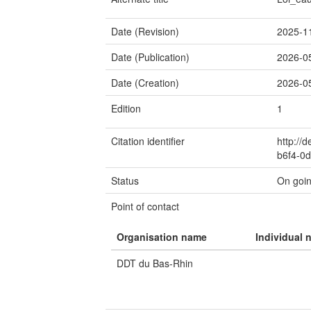
Date (Revision)
2025-1
Date (Publication)
2026-0
Date (Creation)
2026-0
Edition
1
Citation identifier
http://
b6f4-0
Status
On goi
Point of contact
Organisation name
Individual 
DDT du Bas-Rhin