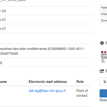
Hyd
1-20
Site
5-07
Zone
5-07
descartes-dev.cete-mediterranee.i2/392884f0-1305-4011-
d35d4f75dd5
ng
name
Electronic mail address
Role
ddt-sig@bas-rhin.gouv.fr
Point of
contact
Read