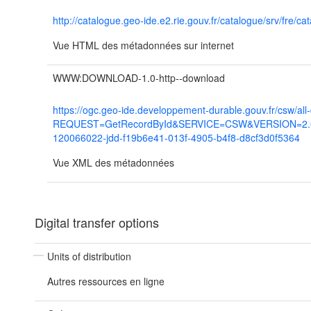
http://catalogue.geo-ide.e2.rie.gouv.fr/catalogue/srv/fr
Vue HTML des métadonnées sur internet
WWW:DOWNLOAD-1.0-http--download
https://ogc.geo-ide.developpement-durable.gouv.fr/csw/all
REQUEST=GetRecordById&SERVICE=CSW&VERSION=2.0.2
120066022-jdd-f19b6e41-013f-4905-b4f8-d8cf3d0f5364
Vue XML des métadonnées
Digital transfer options
Units of distribution
Autres ressources en ligne