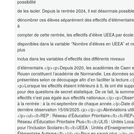
possibilité
de les isoler. Depuis la rentrée 2024, il est désormais possibl
dénombrer ces élèves séparément des effectifs d'élémentaire.
à
compter de cette rentrée, les effectifs d’élève UEEA par école
disponibles dans la variable ‘’Nombre d'élèves en UEEA’’ et n
plus
inclus dans les variables d’effectifs des différents niveaux
d’élémentaire.</p><p>Depuis 2020, les académies de Caen e
Rouen constituent l’académie de Normandie. Les données so
présentées selon ce découpage afin d’en faciliter la lecture.<
<p>Lorsque les effectifs étaient inférieurs à 5, ils ont été sup
pour des questions de secret statistique. De ce fait, la somm
effectifs n’est pas égale aux effectifs nationaux.</p><p>Obser
à la rentrée : à la mi-septembre de chaque année.</p>Date d
dernière observation 15/09/2025.<p></p><p>Abréviations utili
</p><ul><li>REP : Réseau d’Éducation Prioritaire</li><li>REP+
Réseau d’Éducation Prioritaire Plus</li><li>ULIS : Unités Loca
pour l'Inclusion Scolaire</li><li>UEEA : Unités d'Enseignemen
Élémentaire Autisme</li></ul><p>Pour en savoir plus :</p><