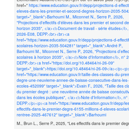
href="
https://www.education.gouv.fr/depp/projections-d-effecti
eleves-dans-les-premier-et-second-degres-horizon-2035-504
target="_blank">Barhoumi M., Miconnet N., Serre P., 2026,
"Projections d'effectifs d'élèves dans les premier et second d
horizon 2035", </a><i>Document de travail - série études</i>,
2026-E08, DEPP.<br><br><a
href="https://www.education.gouv.fr/depp/projections-d-effecti
scolaires-horizon-2035-504281" target="_blank">André P.,
Barhoumi M., Miconnet N., Serre P., 2026, "Projections d’effec
scolaires à horizon 2035", </a><i>Note d'Information</i>, n° 
DEPP.<br><a href="https://doi.org/10.48464/ni-26-09"
target="_blank">https://doi.org/10.48464/ni-26-09</a></p><p
href="https://www.education.gouv.fr/taille-des-classes-du-prem
degre-une-neuvieme-annee-de-baisse-consecutive-dans-les-
ecoles-452099" target="_blank">Evain F., 2026, "Taille des c
du premier degré : une neuvième année de baisse consécuti
dans les écoles publiques", </a><i>Note d'Information</i>, n°
DEPP.</p><p><a href="https://www.education.gouv.fr/depp/le
effectifs-dans-le-premier-degre-6155-millions-d-eleves-scolari
rentree-2025-467612" target="_blank">Barhoumi
M., Brun L., Serre P., 2025, "Les effectifs dans le premier degr