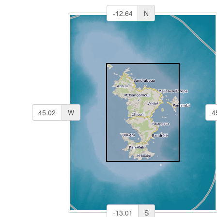
N
W
S