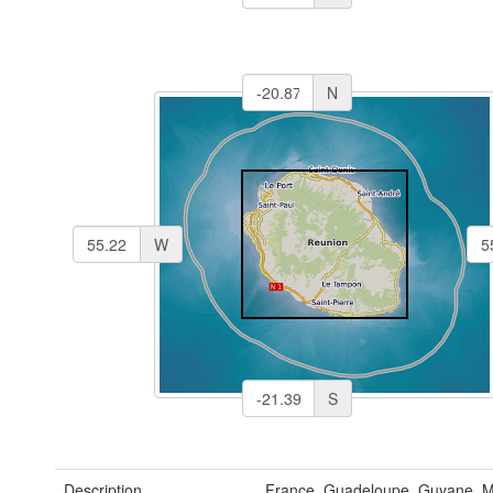
N
W
S
Description
France, Guadeloupe, Guyane, Ma