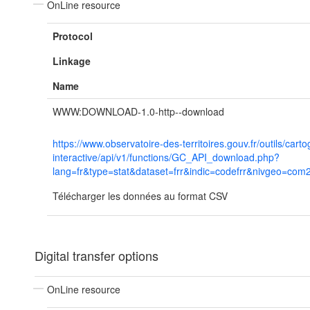
OnLine resource
Protocol
Linkage
Name
WWW:DOWNLOAD-1.0-http--download
https://www.observatoire-des-territoires.gouv.fr/outils/cart
interactive/api/v1/functions/GC_API_download.php?
lang=fr&type=stat&dataset=frr&indic=codefrr&nivgeo=co
Télécharger les données au format CSV
Digital transfer options
OnLine resource