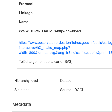
Protocol
Linkage
Name
WWW:DOWNLOAD-1.0-http--download
https://www.observatoire-des-territoires.gouv.fr/outils/cart
interactive/GC_make_map.php?
width=800&format=svg&lang=fr&indics=frr.codefrr&print=
Téléchargement de la carte (SVG)
Hierarchy level
Dataset
Statement
Source : DGCL
Metadata