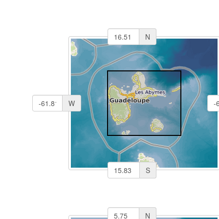
N
W
S
N