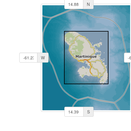
N
W
S