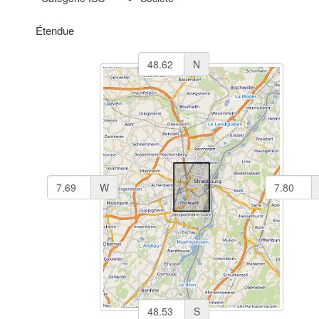
Étendue
N
W
S