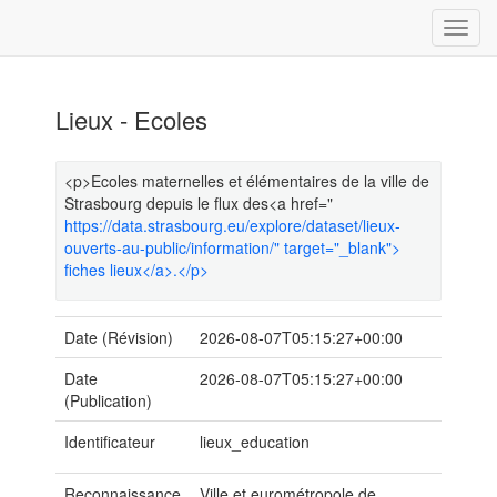
Lieux - Ecoles
<p>Ecoles maternelles et élémentaires de la ville de
Strasbourg depuis le flux des<a href="
https://data.strasbourg.eu/explore/dataset/lieux-
ouverts-au-public/information/" target="_blank">
fiches lieux</a>.</p>
Date (Révision)
2026-08-07T05:15:27+00:00
Date
2026-08-07T05:15:27+00:00
(Publication)
Identificateur
lieux_education
Reconnaissance
Ville et eurométropole de