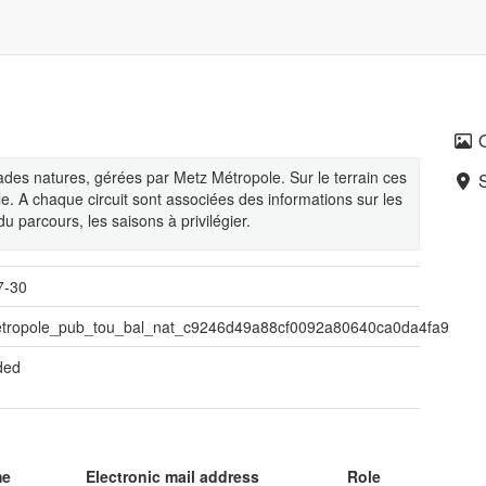
Balades natures, gérées par Metz Métropole. Sur le terrain ces
le. A chaque circuit sont associées des informations sur les
 du parcours, les saisons à privilégier.
7-30
tropole_pub_tou_bal_nat_c9246d49a88cf0092a80640ca0da4fa9
ded
me
Electronic mail address
Role