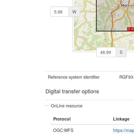
W
S
Reference system identifier
RGF93
Digital transfer options
OnLine resource
Protocol
Linkage
OGC:WFS
https://ma