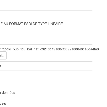
t
E AU FORMAT ESRI DE TYPE LINEAIRE
tropole_pub_tou_bal_nat_c9246d49a88cf0092a80640ca0da4fa9
ML
s
t
de données
6-25