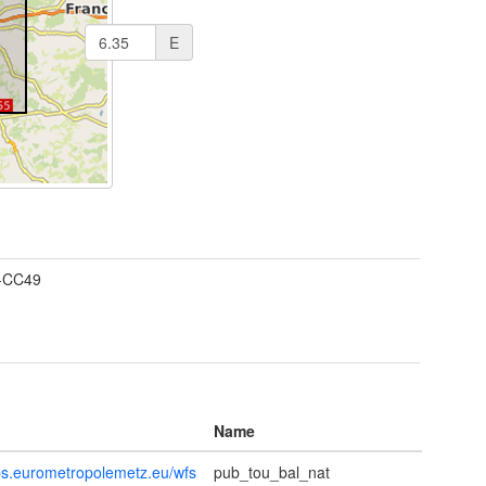
E
-CC49
Name
ps.eurometropolemetz.eu/wfs
pub_tou_bal_nat