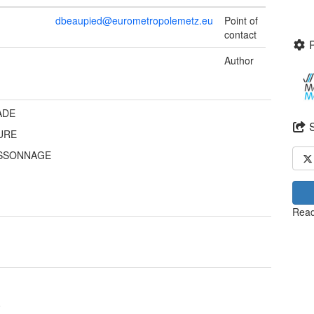
dbeaupied@eurometropolemetz.eu
Point of
contact
Author
ADE
URE
SSONNAGE
Read
0