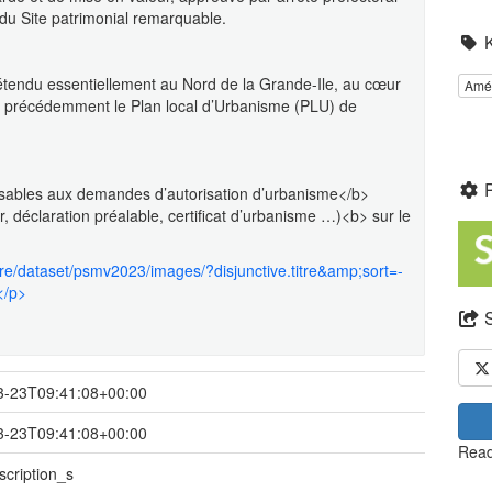
é du Site patrimonial remarquable.
étendu essentiellement au Nord de la Grande-Ile, au cœur
Amé
ait précédemment le Plan local d’Urbanisme (PLU) de
ables aux demandes d’autorisation d’urbanisme</b>
, déclaration préalable, certificat d’urbanisme …)<b> sur le
ore/dataset/psmv2023/images/?disjunctive.titre&amp;sort=-
</p>
3-23T09:41:08+00:00
3-23T09:41:08+00:00
Read
scription_s