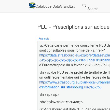
Catalogue DataGrandEst
Search
PLU - Prescriptions surfacique
Français
<p>Cette carte permet de consulter le PLU 
sont consultables sous forme de <a href="
https://data.strasbourg.eu/explore/dataset/
</b></p><p><br></p><p>Plan Local d'Urban
d’Eurométropole du 6 février 2026.<br></p><p>
<hr><p>Le PLU est le projet de territoire de l
un outil réglementaire qui fixe les règles de l
https://www.strasbourg.eu/plan-local-urbani
d'information sur strasbourg.eu</a></p>
<hr><p></p>
<div style="color:#ec643c;">
<p>Strasbourg est doté d’un Plan de sauvegar