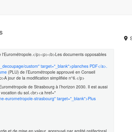
s
de l'Eurométropole.</p><p><b>Les documents opposables
plu_decoupage/custom" target="_blank">planches PDF</a>.
isme
(PLU) de l’Eurométropole approuvé en Conseil
A jour de la modification simplifiée n°6.</p>
’Eurométropole de Strasbourg à l’horizon 2030. Il est aussi
a vocation du sol.<br><a href="
sme-eurometropole-strasbourg" target="_blank">Plus
de et de mise en valeur, approuvé par arrêté préfectoral