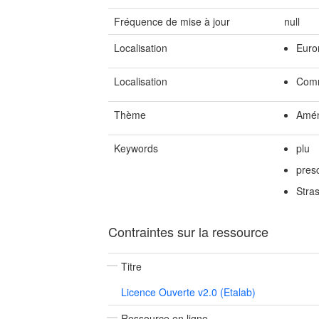
Fréquence de mise à jour
null
Localisation
Euro
Localisation
Comm
Thème
Amén
Keywords
plu
presc
Stra
Contraintes sur la ressource
Titre
Licence Ouverte v2.0 (Etalab)
Ressource en ligne