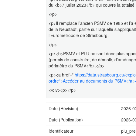
du <b>7 juillet 2023</b> qui couvre la totalit
</p>
<p>Il remplace l’ancien PSMV de 1985 et l’a 
de la Neustadt, partie sur laquelle s’appliqu
l’Eurométropole de Strasbourg.
</p>
<p><b>PSMV et PLU ne sont donc plus oppos
(permis de construire, de démolir, d’aménager
périmètre du PSMV</b>.</p>
<p><a href="
https://data.strasbourg.eu/expl
ordre">Accéder au documents du PSMV</a>
</div><p></p>
Date (Révision)
2026-0
Date (Publication)
2026-0
Identificateur
plu_pre