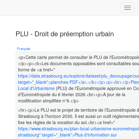
PLU - Droit de préemption urbain
Français
<p>Cette carte permet de consulter le PLU de l'Eurométropol
</p><p><b>Les documents opposables sont consultables so
forme de <a href="
https://data.strasbourg.eu/explore/dataset/plu_decoupage/cu
target="_blank">planches PDF</a>.</b></p><p><br></p>Pla
Local d'Urbanisme
(PLU) de l’Eurométropole approuvé en Co
d’Eurométropole du 6 février 2026.<br><p>A jour de la
modification simplifiée n°6.</p>
<hr><p>Le PLU est le projet de territoire de l’Eurométropole 
Strasbourg à l’horizon 2030. Il est aussi un outil réglementair
fixe les règles de la vocation du sol.<br><a href="
https://www.strasbourg.eu/plan-local-urbanisme-eurometropo
strasbourg" target="_blank">Plus d'information sur