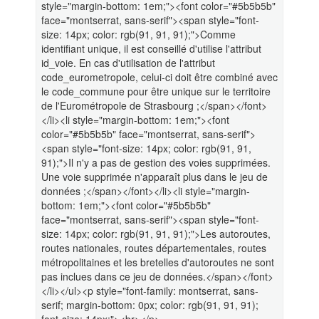
style="margin-bottom: 1em;"><font color="#5b5b5b"
face="montserrat, sans-serif"><span style="font-
size: 14px; color: rgb(91, 91, 91);">Comme
identifiant unique, il est conseillé d'utilise l'attribut
id_voie. En cas d'utilisation de l'attribut
code_eurometropole, celui-ci doit être combiné avec
le code_commune pour être unique sur le territoire
de l'Eurométropole de Strasbourg ;</span></font>
</li><li style="margin-bottom: 1em;"><font
color="#5b5b5b" face="montserrat, sans-serif">
<span style="font-size: 14px; color: rgb(91, 91,
91);">Il n'y a pas de gestion des voies supprimées.
Une voie supprimée n'apparaît plus dans le jeu de
données ;</span></font></li><li style="margin-
bottom: 1em;"><font color="#5b5b5b"
face="montserrat, sans-serif"><span style="font-
size: 14px; color: rgb(91, 91, 91);">Les autoroutes,
routes nationales, routes départementales, routes
métropolitaines et les bretelles d'autoroutes ne sont
pas inclues dans ce jeu de données.</span></font>
</li></ul><p style="font-family: montserrat, sans-
serif; margin-bottom: 0px; color: rgb(91, 91, 91);