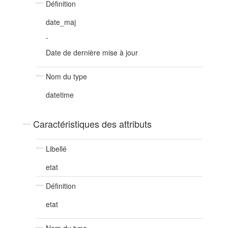
Définition
date_maj
-
Date de dernière mise à jour
Nom du type
datetime
Caractéristiques des attributs
Libellé
etat
Définition
etat
Nom du type