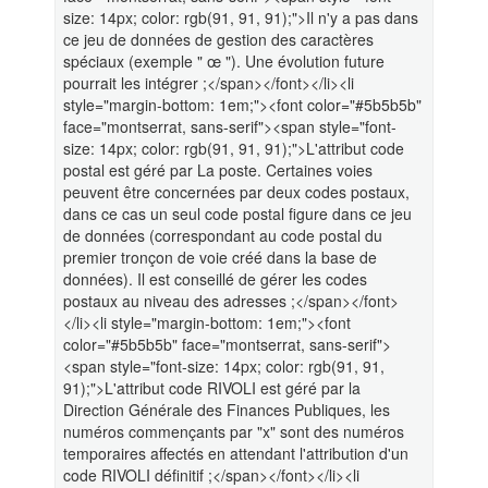
size: 14px; color: rgb(91, 91, 91);">Il n'y a pas dans
ce jeu de données de gestion des caractères
spéciaux (exemple " œ "). Une évolution future
pourrait les intégrer ;</span></font></li><li
style="margin-bottom: 1em;"><font color="#5b5b5b"
face="montserrat, sans-serif"><span style="font-
size: 14px; color: rgb(91, 91, 91);">L'attribut code
postal est géré par La poste. Certaines voies
peuvent être concernées par deux codes postaux,
dans ce cas un seul code postal figure dans ce jeu
de données (correspondant au code postal du
premier tronçon de voie créé dans la base de
données). Il est conseillé de gérer les codes
postaux au niveau des adresses ;</span></font>
</li><li style="margin-bottom: 1em;"><font
color="#5b5b5b" face="montserrat, sans-serif">
<span style="font-size: 14px; color: rgb(91, 91,
91);">L'attribut code RIVOLI est géré par la
Direction Générale des Finances Publiques, les
numéros commençants par "x" sont des numéros
temporaires affectés en attendant l'attribution d'un
code RIVOLI définitif ;</span></font></li><li