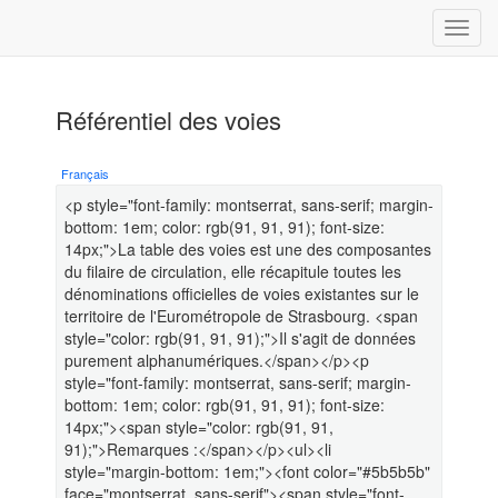
Référentiel des voies
Français
<p style="font-family: montserrat, sans-serif; margin-
bottom: 1em; color: rgb(91, 91, 91); font-size:
14px;">La table des voies est une des composantes
du filaire de circulation, elle récapitule toutes les
dénominations officielles de voies existantes sur le
territoire de l'Eurométropole de Strasbourg. <span
style="color: rgb(91, 91, 91);">Il s'agit de données
purement alphanumériques.</span></p><p
style="font-family: montserrat, sans-serif; margin-
bottom: 1em; color: rgb(91, 91, 91); font-size:
14px;"><span style="color: rgb(91, 91,
91);">Remarques :</span></p><ul><li
style="margin-bottom: 1em;"><font color="#5b5b5b"
face="montserrat, sans-serif"><span style="font-