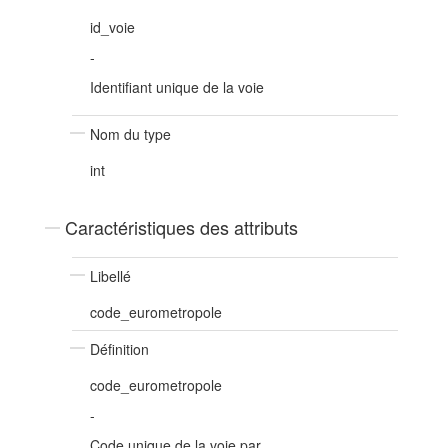
id_voie
-
Identifiant unique de la voie
Nom du type
int
Caractéristiques des attributs
Libellé
code_eurometropole
Définition
code_eurometropole
-
Code unique de la voie par