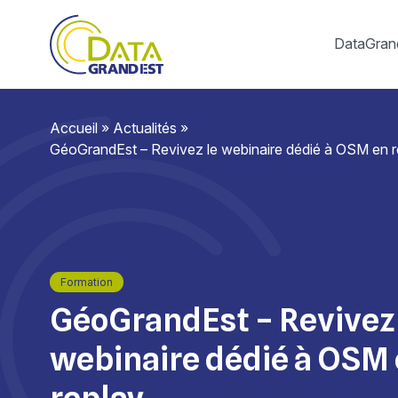
DataGran
Accueil
»
Actualités
»
GéoGrandEst – Revivez le webinaire dédié à OSM en r
Formation
GéoGrandEst – Revivez 
webinaire dédié à OSM
replay