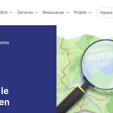
dEst
Services
Ressources
Projets
Espace 
eplay
le
 en