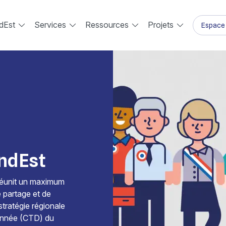
dEst
Services
Ressources
Projets
Espace 
andEst
 réunit un maximum
e partage et de
stratégie régionale
 Donnée (CTD) du