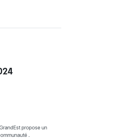
024
taGrandEst propose un
a communauté .