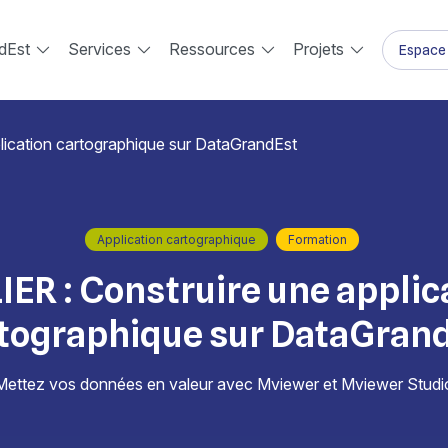
dEst
Services
Ressources
Projets
Espace 
lication cartographique sur DataGrandEst
Application cartographique
Formation
IER : Construire une applic
tographique sur DataGran
Mettez vos données en valeur avec Mviewer et Mviewer Studi