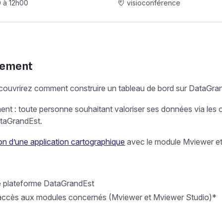
0 à 12h00
visioconférence
nement
découvrirez comment construire un tableau de bord sur DataGra
nt : toute personne souhaitant valoriser ses données via les o
ataGrandEst.
on d’une application cartographique
avec le module Mviewer et
e plateforme DataGrandEst
d’accès aux modules concernés (Mviewer et Mviewer Studio)*